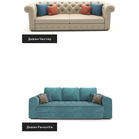
Диван Честер
Диван Favourite